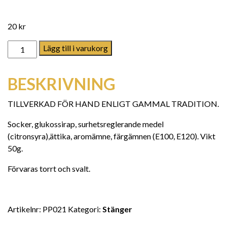
20
kr
Mango mängd
Lägg till i varukorg
BESKRIVNING
TILLVERKAD FÖR HAND ENLIGT GAMMAL TRADITION.
Socker, glukossirap, surhetsreglerande medel
(citronsyra),ättika, aromämne, färgämnen (E100, E120). Vikt
50g.
Förvaras torrt och svalt.
Artikelnr:
PP021
Kategori:
Stänger