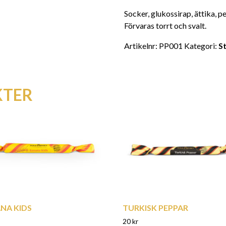
Socker, glukossirap, ättika, 
Förvaras torrt och svalt.
Artikelnr:
PP001
Kategori:
S
KTER
NA KIDS
TURKISK PEPPAR
20
kr