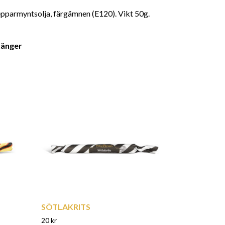
pepparmyntsolja, färgämnen (E120). Vikt 50g.
tänger
SÖTLAKRITS
20
kr