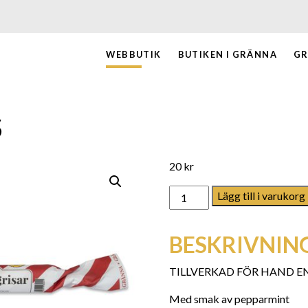
WEBBUTIK
BUTIKEN I GRÄNNA
GR
S
20
kr
Äkta polkagris mängd
Lägg till i varukorg
BESKRIVNIN
TILLVERKAD FÖR HAND E
Med smak av pepparmint