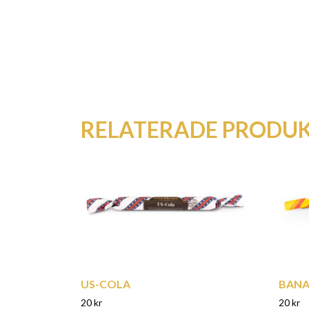
RELATERADE PRODU
US-COLA
BANA
20
kr
20
kr