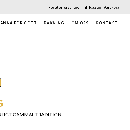
För återförsäljare
Till kassan
Varukorg
ÄNNA FÖR GOTT
BAKNING
OM OSS
KONTAKT
G
NLIGT GAMMAL TRADITION.