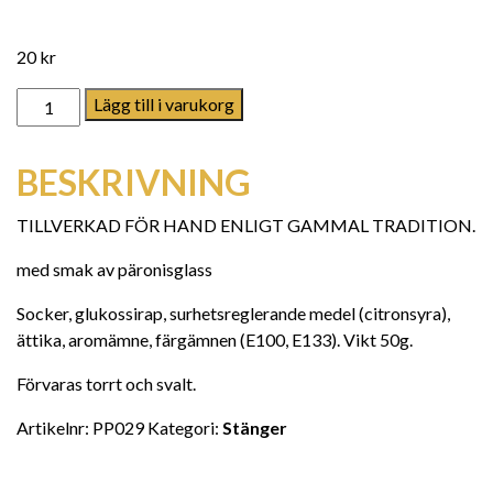
20
kr
Pigge Päron mängd
Lägg till i varukorg
BESKRIVNING
TILLVERKAD FÖR HAND ENLIGT GAMMAL TRADITION.
med smak av päronisglass
Socker, glukossirap, surhetsreglerande medel (citronsyra),
ättika, aromämne, färgämnen (E100, E133). Vikt 50g.
Förvaras torrt och svalt.
Artikelnr:
PP029
Kategori:
Stänger