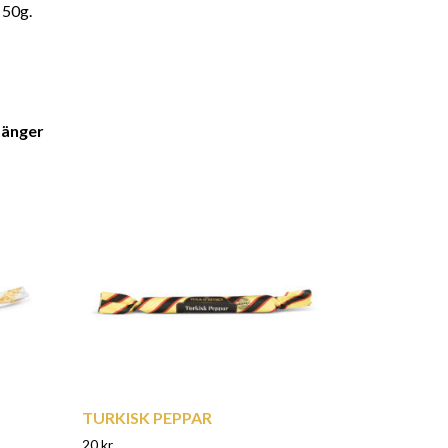
 50g.
tänger
TURKISK PEPPAR
20
kr