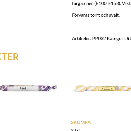
färgämnen (E100, E153). Vikt
Förvaras torrt och svalt.
Artikelnr:
PP032
Kategori:
S
KTER
SKUMPA
20
kr