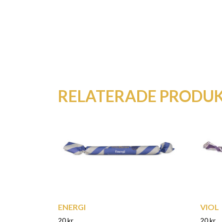
RELATERADE PRODU
ENERGI
VIOL
20
kr
20
kr