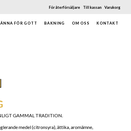
För återförsäljare
Till kassan
Varukorg
ÄNNA FÖR GOTT
BAKNING
OM OSS
KONTAKT
G
NLIGT GAMMAL TRADITION.
eglerande medel (citronsyra), ättika, aromämne,