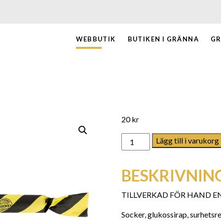
WEBBUTIK
BUTIKEN I GRÄNNA
GR
20
kr
Citronlakrits mängd
Lägg till i varukorg
BESKRIVNIN
TILLVERKAD FÖR HAND E
Socker, glukossirap, surhetsr