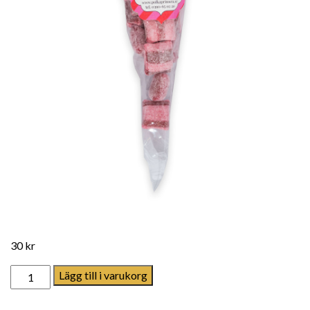
30
kr
Kärlek mängd
Lägg till i varukorg