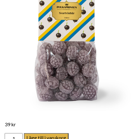
39
kr
Svartvinbär mängd
Lägg till i varukorg