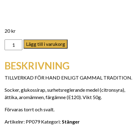
20
kr
Hallonsaft- Fika of Sweden mängd
Lägg till i varukorg
BESKRIVNING
TILLVERKAD FÖR HAND ENLIGT GAMMAL TRADITION.
Socker, glukossirap, surhetsreglerande medel (citronsyra),
ättika, aromämnen, färgämne (E120). Vikt 50g.
Förvaras torrt och svalt.
Artikelnr:
PP079
Kategori:
Stänger