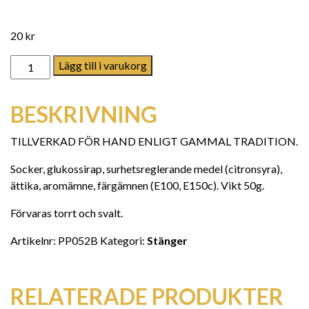
20
kr
AnanasKokos mängd
Lägg till i varukorg
BESKRIVNING
TILLVERKAD FÖR HAND ENLIGT GAMMAL TRADITION.
Socker, glukossirap, surhetsreglerande medel (citronsyra),
ättika, aromämne, färgämnen (E100, E150c). Vikt 50g.
Förvaras torrt och svalt.
Artikelnr:
PP052B
Kategori:
Stänger
RELATERADE PRODUKTER