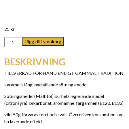
25
kr
Sockerfri Fizzy Bubbles mängd
Lägg till i varukorg
BESKRIVNING
TILLVERKAD FÖR HAND ENLIGT GAMMAL TRADITION
karamellstång innehållande sötningsmedel
Sötningsmedel (Maltitol), surhetsreglerande medel
(citronsyra), bikarbonat, aromämne, färgämnen (E120, E133).
vikt 50g förvaras torrt och svalt. Överdriven konsumtion kan
ha laxerande effekt.