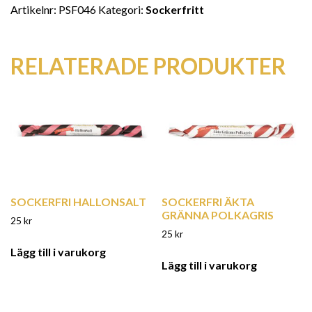
Artikelnr:
PSF046
Kategori:
Sockerfritt
RELATERADE PRODUKTER
SOCKERFRI HALLONSALT
SOCKERFRI ÄKTA
GRÄNNA POLKAGRIS
25
kr
25
kr
Lägg till i varukorg
Lägg till i varukorg