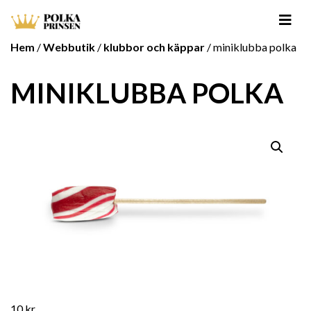
Hem
/
Webbutik
/
klubbor och käppar
/ miniklubba polka
MINIKLUBBA POLKA
10
kr