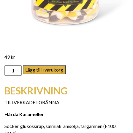
49
kr
SaltLakrits mängd
Lägg till i varukorg
BESKRIVNING
TILLVERKADE I GRÄNNA
Hårda Karameller
Socker, glukossirap, salmiak, anisolja, färgämnen (E100,