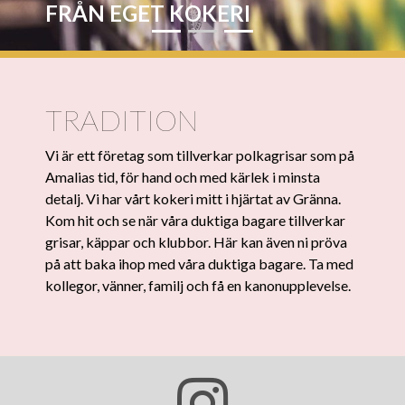
EN JÄVLA SALT STÅNG
FRÅN EGET KOKERI
URSPRUNGSBETECKNING
TRADITION
Vi är ett företag som tillverkar polkagrisar som på
Amalias tid, för hand och med kärlek i minsta
detalj. Vi har vårt kokeri mitt i hjärtat av Gränna.
Kom hit och se när våra duktiga bagare tillverkar
grisar, käppar och klubbor. Här kan även ni pröva
på att baka ihop med våra duktiga bagare. Ta med
kollegor, vänner, familj och få en kanonupplevelse.